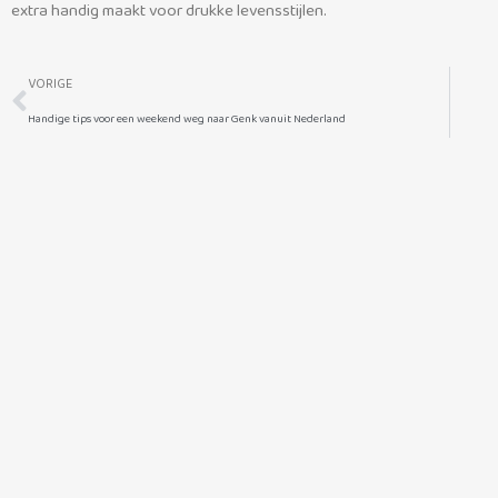
extra handig maakt voor drukke levensstijlen.
VORIGE
Handige tips voor een weekend weg naar Genk vanuit Nederland