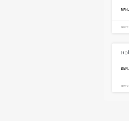
BEKI
nove
Ro
BEKI
nove