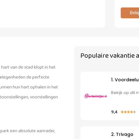
Beki
Populaire vakantie 
hart van de stad klopt in het
tgelegenheden de perfecte
1. Voordeelui
unnen hun hart ophalen in het
Bekijk op dit
oonstellingen, voorstellingen
9,4





rpark een absolute aanrader,
2. Trivago