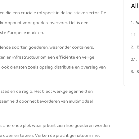
Al
 die een cruciale rol speelt in de logistieke sector. De
W
k knooppunt voor goederenvervoer. Het is een
jkste Europese markten.
B
illende soorten goederen, waaronder containers,
n en infrastructuur om een efficiënte en veilige
ok diensten zoals opslag, distributie en overslag van
S
 stad en de regio. Het biedt werkgelegenheid en
uurzaamheid door het bevorderen van multimodaal
 fascinerende plek waar je kunt zien hoe goederen worden
 doen en te zien. Verken de prachtige natuur in het