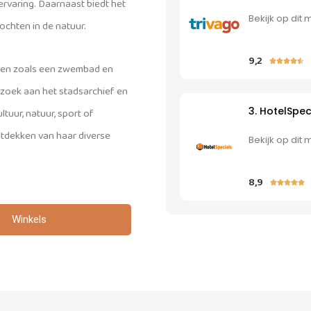
varing. Daarnaast biedt het
Bekijk op dit 
chten in de natuur.
9,2





eiten zoals een zwembad en
ezoek aan het stadsarchief en
3. HotelSpec
tuur, natuur, sport of
ontdekken van haar diverse
Bekijk op dit 
8,9





Winkels