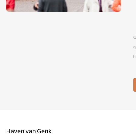
G
g
h
Haven van Genk