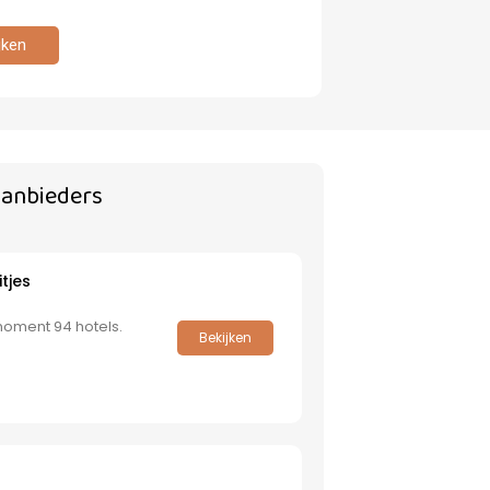
jken
aanbieders
tjes
 moment 94 hotels.
Bekijken