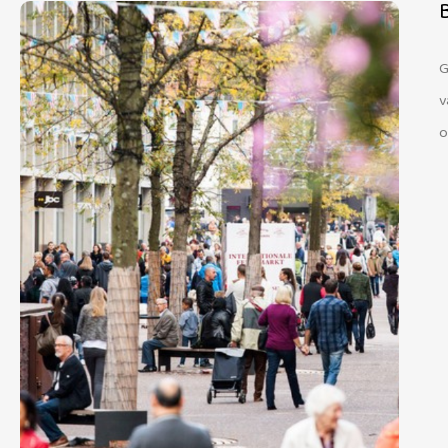
G
v
o