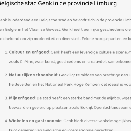
Belgische stad Genk in de provincie Limburg
enk is inderdaad een Belgische stad en bevindt zich in de provincie Limb
an België, in het Vlaamse Gewest. Genk heeft een rijke geschiedenis di
ok bekend om zijn moderniteit en diversiteit.
Enkele hoogtepunten en k
Cultuur en erfgoed
: Genk heeft een levendige culturele scene, 
zoals C-Mine, waar kunst, geschiedenis en creativiteit samenkome
Natuurlijke schoonheid
: Genk ligt te midden van prachtige nat
heidevelden en het Nationaal Park Hoge Kempen, dat ideaal is voo
Mijnerfgoed
: De stad heeft een sterke band met de mijnbouwges
bewaard en gevierd op plaatsen zoals Bokrijk Openluchtmuseum 
Winkelen en gastronomie
: Genk biedt diverse winkelmogelijkh
kunt genieten van Belgische en internationale gerechten.