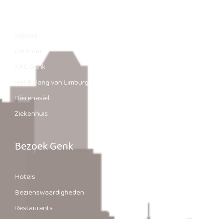
Genk.nl
Nieuws
Centrum
KRC Genk
Het Belang van Limburg
Dierenasiel
Ziekenhuis
Bezoek Genk
Hotels
Bezienswaardigheden
Restaurants