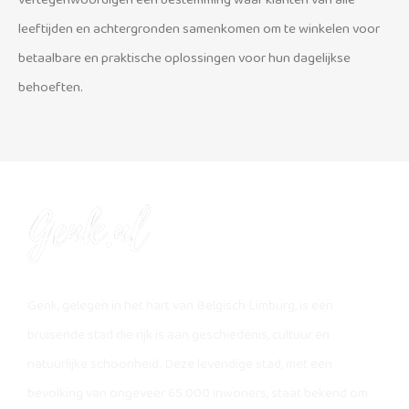
vertegenwoordigen een bestemming waar klanten van alle
leeftijden en achtergronden samenkomen om te winkelen voor
betaalbare en praktische oplossingen voor hun dagelijkse
behoeften.
Genk, gelegen in het hart van Belgisch Limburg, is een
bruisende stad die rijk is aan geschiedenis, cultuur en
natuurlijke schoonheid. Deze levendige stad, met een
bevolking van ongeveer 65.000 inwoners, staat bekend om