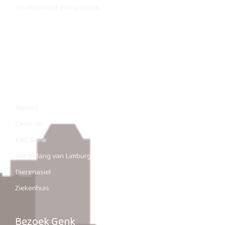
zijn diversiteit en dynamiek.
Sitemap
|
Contact
Genk.nl
Nieuws
Centrum
KRC Genk
Het Belang van Limburg
Dierenasiel
Ziekenhuis
Bezoek Genk